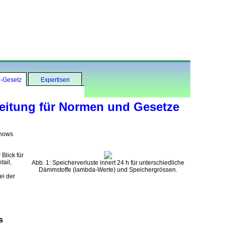
-Gesetz
Expertisen
leitung für Normen und Gesetze
whows
Blick für
tail,
Abb. 1: Speicherverluste innert 24 h für unterschiedliche
Dämmstoffe (lambda-Werte) und Speichergrössen.
ei der
s