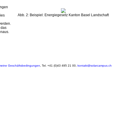
ungen
Abb. 2: Beispiel: Energiegesetz Kanton Basel Landschaft
ies
werden.
 das
inaus.
meine Geschäftsbedingungen
, Tel. +41 (0)43 495 21 00,
kontakt@solarcampus.ch