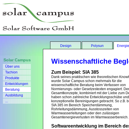
Design
Polysun
Energie
Wissenschaftliche Beg
Solar Campus
Über uns
Zum Beispiel: SIA 385
Tachion
Dank seines praktischen wie theoretischen Kno
Produkte
wurde Solar Campus schon mehrmals für die
Entwicklungen
wissenschaftliche Beratung beim Verfassen von
Normierungs- oder Gesetzestexten engagiert. Der 
Beratung
Gesamtkonzepte, kombiniert mit der Liebe zum De
Ausbildung
haben schon zahlreiche Entwicklungsschübe und
...
konzeptionelle Bereinigungen gebracht. So z.B. b
SIA 385 im Bereich Speicherdämmung,
Rohrleitungsdämmung, Ausstosszeiten von
Warmwasserleitungen oder den zulässigen
Gesamtenergieverlusten im Warmwasserbereich.
Softwareentwicklung im Bereich de