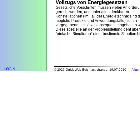
Vollzugs von Energiegesetzen
Gesetzliche Vorschriften müssen vielen Anforder
gerecht werden, und unter allen denkbaren
Konstellationen (im Fall der Energietechnik sind d
möglche Produkte und Anwendungsfälle) sollen
vorgegebene Leitsätze konsequent eingehalten 
Diese spezielle art der Problemstellung geht über
"einfache Simulieren" einer bestimmte Situation h
LOGIN
© 2026 Quick Web Edit - last change: 19.07.2010
Allge